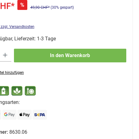
CHF*
%
49,90 CHF*
(30% gespart)
. zzgl. Versandkosten
ügbar, Lieferzeit: 1-3 Tage
ib den gewünschten Wert ein oder benutze die Schaltflächen um die Anzahl zu erhö
In den Warenkorb
tel hinzufügen
ngsarten:
mer:
8630.06