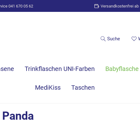
vice 041 670 05 62
Versandkostenfrei ab
Suche
hsene
Trinkflaschen UNI-Farben
Babyflasche
MediKiss
Taschen
e Panda