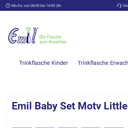
Mo-Do. von 08:00 bis 14:00 Uhr
Ser
springen
Zur Hauptnavigation springen
Trinkflasche Kinder
Trinkflasche Erwac
Emil Baby Set Motv Littl