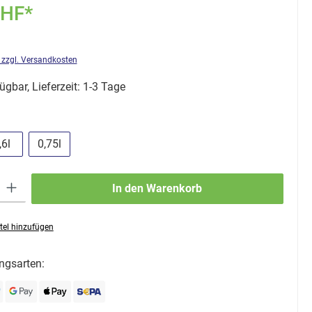
CHF*
. zzgl. Versandkosten
ügbar, Lieferzeit: 1-3 Tage
hlen
,6l
0,75l
ib den gewünschten Wert ein oder benutze die Schaltflächen um die Anzahl zu erhö
In den Warenkorb
tel hinzufügen
ngsarten: