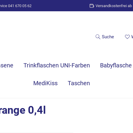
vice 041 670 05 62
Versandkostenfrei ab
Suche
hsene
Trinkflaschen UNI-Farben
Babyflasche
MediKiss
Taschen
range 0,4l