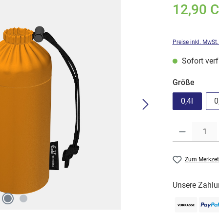
12,90 
Preise inkl. MwSt
Sofort verf
auswä
Größe
0,4l
0
Produkt Anzahl: G
Zum Merkzet
Unsere Zahlu