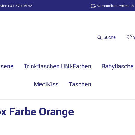
vice 041 670 05 62
Versandkostenfrei ab
Suche
hsene
Trinkflaschen UNI-Farben
Babyflasche
MediKiss
Taschen
ox Farbe Orange