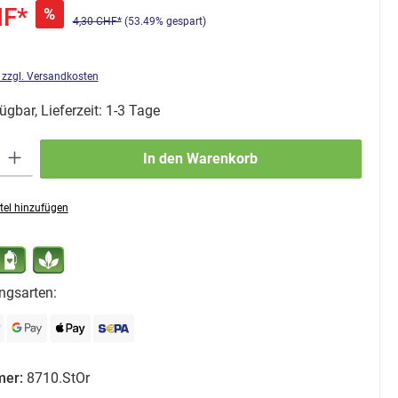
HF*
%
4,30 CHF*
(53.49% gespart)
. zzgl. Versandkosten
ügbar, Lieferzeit: 1-3 Tage
ib den gewünschten Wert ein oder benutze die Schaltflächen um die Anzahl zu erhö
In den Warenkorb
tel hinzufügen
ngsarten:
mer:
8710.StOr