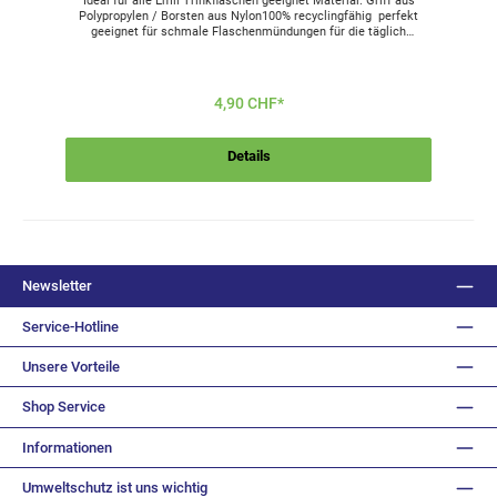
Ideal für alle Emil Trinkflaschen geeignet Material: Griff aus
Polypropylen / Borsten aus Nylon100% recyclingfähig perfekt
geeignet für schmale Flaschenmündungen für die täglich
g
händische Reinigung der 40cm lange Stiel und der stabile
Reinigungskopf garantieren optimale Reinigung bis zum
Flaschenboden frei von Schadstoffen (Phthalate, Acetaldehyd
usw) frei von Weichmachern - somit 100 % BPA-
4,90 CHF*
freispülmaschinengeeignetMade in GermanyHersteller:BÜMAG
eG Hauptstraße 174 • 08304 Schönheide • www.buemag.de
Details
Newsletter
Service-Hotline
Unsere Vorteile
Shop Service
Informationen
Umweltschutz ist uns wichtig