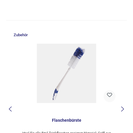
Produktgalerie überspringen
Zubehör
Flaschenbürste