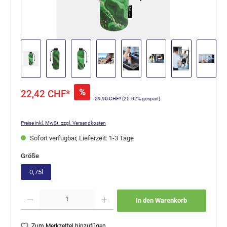
%
22,42 CHF*
29,90 CHF*
(25.02% gespart)
Preise inkl. MwSt. zzgl. Versandkosten
Sofort verfügbar, Lieferzeit: 1-3 Tage
auswählen
Größe
0,75l
Produkt Anzahl: Gib den gewünschten Wert ein oder benutze die Schaltflächen um die Anzahl
In den Warenkorb
Zum Merkzettel hinzufügen