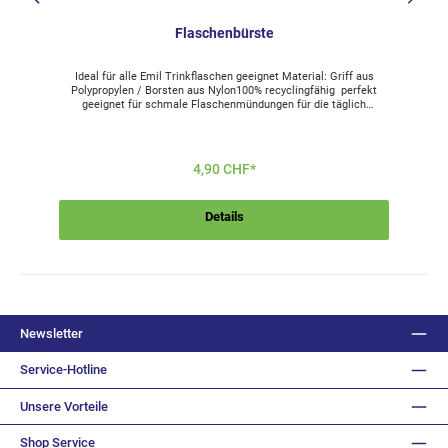
Flaschenbürste
Ideal für alle Emil Trinkflaschen geeignet Material: Griff aus
Polypropylen / Borsten aus Nylon100% recyclingfähig perfekt
geeignet für schmale Flaschenmündungen für die täglich
g
händische Reinigung der 40cm lange Stiel und der stabile
Reinigungskopf garantieren optimale Reinigung bis zum
Flaschenboden frei von Schadstoffen (Phthalate, Acetaldehyd
usw) frei von Weichmachern - somit 100 % BPA-
4,90 CHF*
freispülmaschinengeeignetMade in GermanyHersteller:BÜMAG
eG Hauptstraße 174 • 08304 Schönheide • www.buemag.de
Details
Newsletter
Service-Hotline
Unsere Vorteile
Shop Service