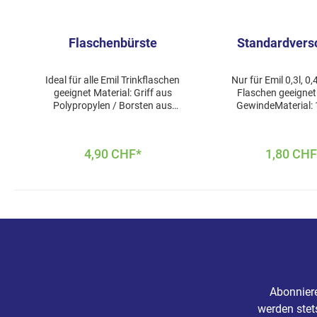
Flaschenbürste
Standardvers
Ideal für alle Emil Trinkflaschen
Nur für Emil 0,3l, 0,
geeignet Material: Griff aus
Flaschen geeigne
Polypropylen / Borsten aus
GewindeMaterial:
Nylon100% recyclingfähig
(Polypropylen) sortenrei
perfekt geeignet für schmale
recyclingfähig absolut dicht mit
Flaschenmündungen für die
und ohne kohlensäu
4,90 CHF*
1,80 CHF
täglich händische Reinigung
Getränken leichtes Auf- und
der 40cm lange Stiel und der
Zudrehen
stabile Reinigungskopf
Sicherheits-/Hygien
garantieren optimale Reinigung
sich beim 1. Aufdrehen frei
bis zum Flaschenboden frei
Schadstoffen (Ph
von Schadstoffen (Phthalate,
Acetaldehyd usw) frei vo
Acetaldehyd usw) frei von
Weichmachern - so
Weichmachern - somit 100 %
BPA-
BPA-
freispülmaschineng
freispülmaschinengeeignetMa
schlüsse sind Hyg
de in
Gebrauchartikel un
Abonniere
GermanyHersteller:BÜMAG eG
regelmäßig ausge
werden stet
Hauptstraße 174 • 08304