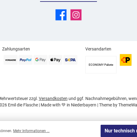
Facebook
Instagram
Zahlungsarten
Versandarten
ECONOMY Pakete
. Mehrwertsteuer zzgl.
Versandkosten
und ggf. Nachnahmegebühren, wenn
026 Emil die Flasche | Made with 💚 in Niederbayern | Theme by
ThemeWa
Nur technisch
 können.
Mehr Informationen ...