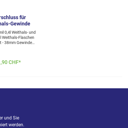
schluss für
hals-Gewinde
il 0,4l Weithals- und
5l Weithals-Flaschen
et - 38mm Gewinde
duktanpassung -
ss neu seit 12/2024)
l: Verschluss 100%
1,90 CHF*
propylen (PP) -
lättchen weiß 100%
thylen (PE) 100%
ähig leichtes Auf- und
absolut dicht mit und
hlensäurehaltigen
ränken frei von
offen (Phthalate,
ehyd usw) frei von
hern - somit 100 %
BPA-frei.
er und Sie
aschinengeeignet
iert werden.
se sind Hygiene und