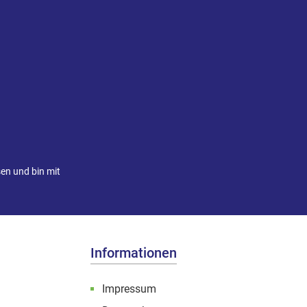
artikel und gehören
äßig ausgetauscht
en und bin mit
Informationen
Impressum