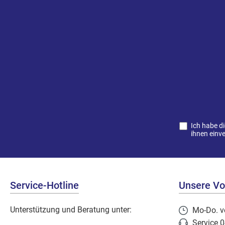
Schönheide • www.buemag.de
Ich habe d
ihnen einv
Service-Hotline
Unsere Vor
Unterstützung und Beratung unter:
Mo-Do. v
Service 