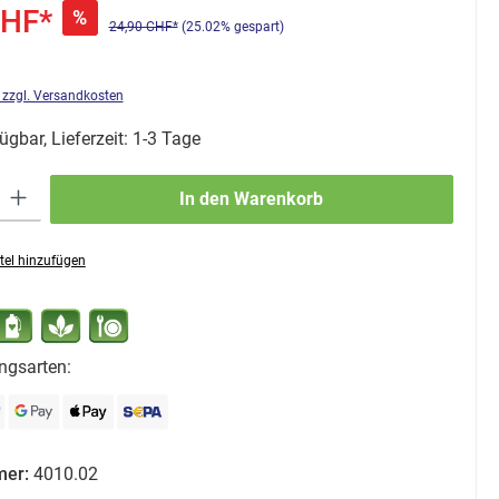
CHF*
%
24,90 CHF*
(25.02% gespart)
. zzgl. Versandkosten
ügbar, Lieferzeit: 1-3 Tage
ib den gewünschten Wert ein oder benutze die Schaltflächen um die Anzahl zu erhö
In den Warenkorb
tel hinzufügen
ngsarten:
mer:
4010.02