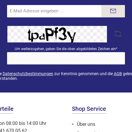
reinigen Verschlüsse sind
Gebrauch
Hygiene und Gebrauchartikel
regelm
E-
und gehören regelmäßig
Mail-
ausgetauscht
Adresse*
Um weiterzugehen, geben Sie die oben abgebildeten Zeichen ein*
ie
Datenschutzbestimmungen
zur Kenntnis genommen und die
AGB
geles
erstanden.
teile
Shop Service
on 08:00 bis 14:00 Uhr
Über uns
041 670 05 62