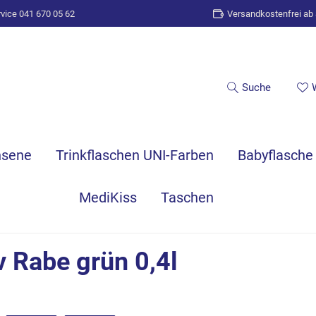
vice 041 670 05 62
Versandkostenfrei ab
Suche
hsene
Trinkflaschen UNI-Farben
Babyflasche
MediKiss
Taschen
v Rabe grün 0,4l